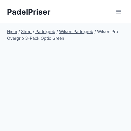
Fortsæt
PadelPriser
til
indhold
Hjem
/
Shop
/
Padelgreb
/
Wilson Padelgreb
/
Wilson Pro
Overgrip 3-Pack Optic Green