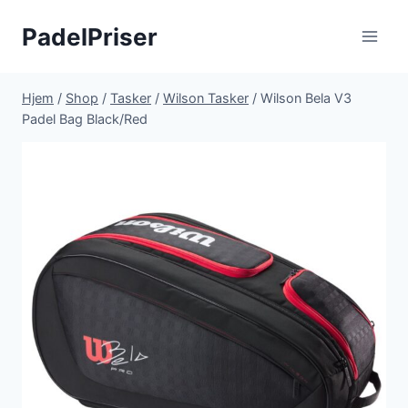
Fortsæt
PadelPriser
til
indhold
Hjem
/
Shop
/
Tasker
/
Wilson Tasker
/
Wilson Bela V3
Padel Bag Black/Red