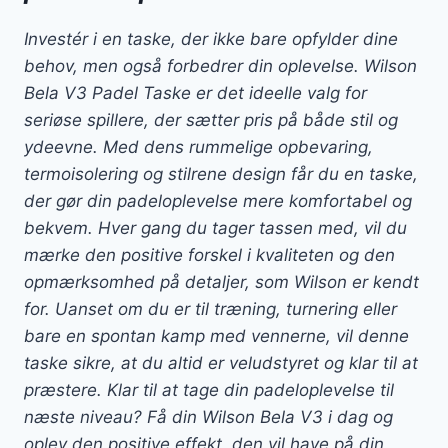
Investér i en taske, der ikke bare opfylder dine
behov, men også forbedrer din oplevelse. Wilson
Bela V3 Padel Taske er det ideelle valg for
seriøse spillere, der sætter pris på både stil og
ydeevne. Med dens rummelige opbevaring,
termoisolering og stilrene design får du en taske,
der gør din padeloplevelse mere komfortabel og
bekvem. Hver gang du tager tassen med, vil du
mærke den positive forskel i kvaliteten og den
opmærksomhed på detaljer, som Wilson er kendt
for. Uanset om du er til træning, turnering eller
bare en spontan kamp med vennerne, vil denne
taske sikre, at du altid er veludstyret og klar til at
præstere. Klar til at tage din padeloplevelse til
næste niveau? Få din Wilson Bela V3 i dag og
oplev den positive effekt, den vil have på din