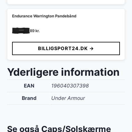
Endurance Warrington Pandebånd
89
kr.
BILLIGSPORT24.DK →
Yderligere information
EAN
196040307398
Brand
Under Armour
Se også Caps/Solskærme