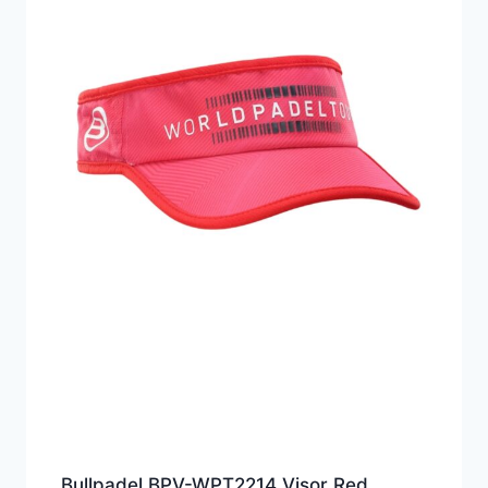
Bullpadel BPV-WPT2214 Visor Red