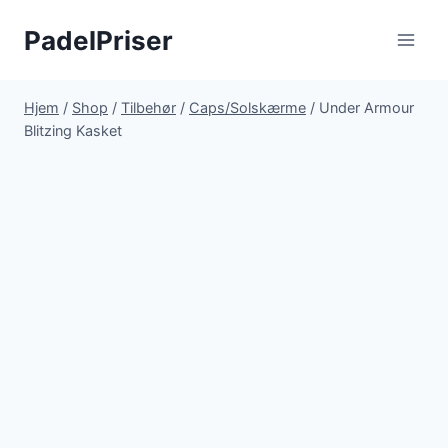
Fortsæt
PadelPriser
til
indhold
Hjem
/
Shop
/
Tilbehør
/
Caps/Solskærme
/
Under Armour
Blitzing Kasket