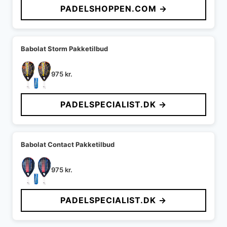
PADELSHOPPEN.COM →
var:
er:
2.199 kr..
1.539 kr..
Babolat Storm Pakketilbud
975
kr.
PADELSPECIALIST.DK →
Babolat Contact Pakketilbud
975
kr.
PADELSPECIALIST.DK →