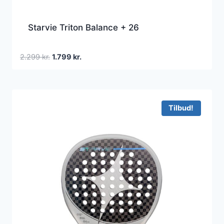
Starvie Triton Balance + 26
Den
Den
2.299
kr.
1.799
kr.
oprindelige
aktuelle
pris
pris
var:
er:
2.299 kr..
1.799 kr..
Tilbud!