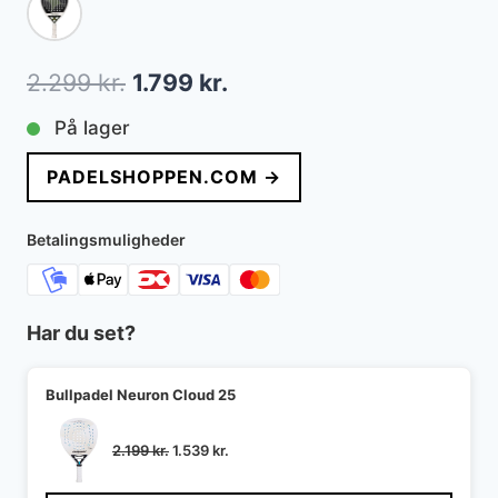
Den
Den
2.299
kr.
1.799
kr.
oprindelige
aktuelle
På lager
pris
pris
PADELSHOPPEN.COM →
var:
er:
2.299 kr..
1.799 kr..
Betalingsmuligheder
Har du set?
Bullpadel Neuron Cloud 25
Den
Den
2.199
kr.
1.539
kr.
oprindelige
aktuelle
pris
pris