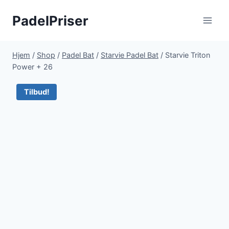
Fortsæt
PadelPriser
til
indhold
Hjem
/
Shop
/
Padel Bat
/
Starvie Padel Bat
/
Starvie Triton
Power + 26
Tilbud!