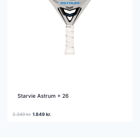
Starvie Astrum + 26
Den
Den
2.349
kr.
1.849
kr.
oprindelige
aktuelle
pris
pris
var:
er: