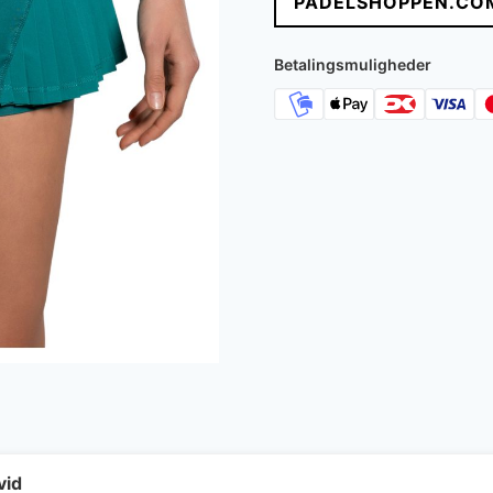
PADELSHOPPEN.CO
Betalingsmuligheder
vid