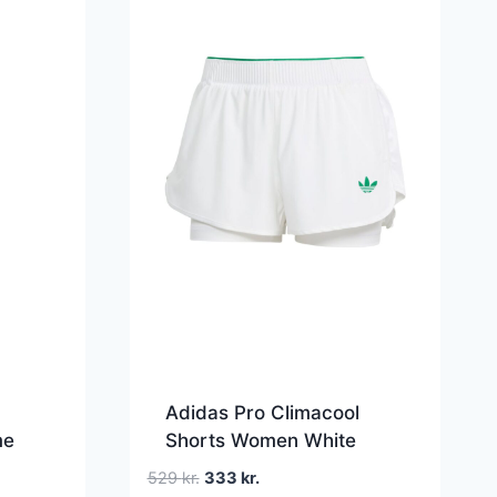
Adidas Pro Climacool
me
Shorts Women White
Den
Den
529
kr.
333
kr.