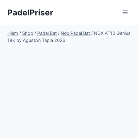
Fortsæt
PadelPriser
til
indhold
Hjem
/
Shop
/
Padel Bat
/
Nox Padel Bat
/
NOX AT10 Genius
18K by AgustÃ­n Tapia 2026