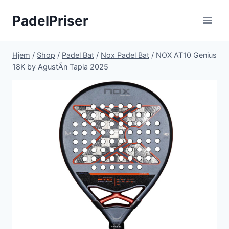
Fortsæt
PadelPriser
til
indhold
Hjem
/
Shop
/
Padel Bat
/
Nox Padel Bat
/
NOX AT10 Genius
18K by AgustÃ­n Tapia 2025