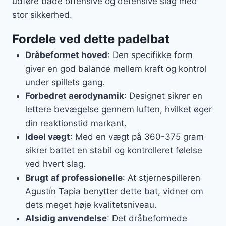
udføre både offensive og defensive slag med
stor sikkerhed.
Fordele ved dette padelbat
Dråbeformet hoved
: Den specifikke form
giver en god balance mellem kraft og kontrol
under spillets gang.
Forbedret aerodynamik
: Designet sikrer en
lettere bevægelse gennem luften, hvilket øger
din reaktionstid markant.
Ideel vægt
: Med en vægt på 360-375 gram
sikrer battet en stabil og kontrolleret følelse
ved hvert slag.
Brugt af professionelle
: At stjernespilleren
Agustín Tapia benytter dette bat, vidner om
dets meget høje kvalitetsniveau.
Alsidig anvendelse
: Det dråbeformede