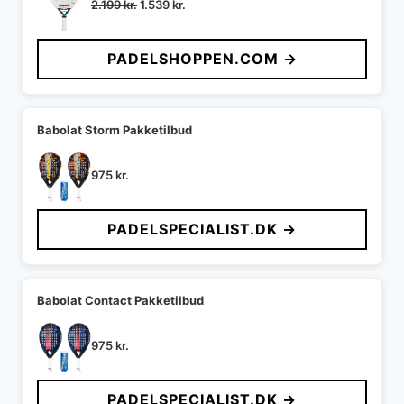
Den
Den
2.199
kr.
1.539
kr.
oprindelige
aktuelle
pris
pris
PADELSHOPPEN.COM →
var:
er:
2.199 kr..
1.539 kr..
Babolat Storm Pakketilbud
975
kr.
PADELSPECIALIST.DK →
Babolat Contact Pakketilbud
975
kr.
PADELSPECIALIST.DK →