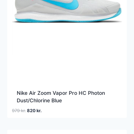
Nike Air Zoom Vapor Pro HC Photon
Dust/Chlorine Blue
Den
Den
979
kr.
820
kr.
oprindelige
aktuelle
pris
pris
var:
er: