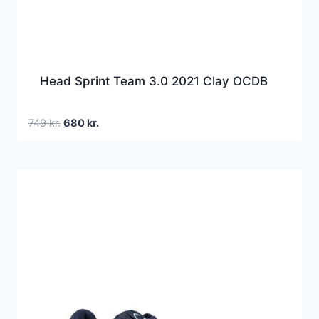
Head Sprint Team 3.0 2021 Clay OCDB
Den
Den
749
kr.
680
kr.
oprindelige
aktuelle
pris
pris
var:
er:
749 kr..
680 kr..