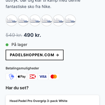
udtryk. Gør dig klar til kamp med denne
fantastiske sko fra Nike.
Den
Den
549
kr.
490
kr.
oprindelige
aktuelle
På lager
pris
pris
PADELSHOPPEN.COM →
var:
er:
549 kr..
490 kr..
Betalingsmuligheder
Har du set?
Head Padel Pro Overgrip 3-pack White