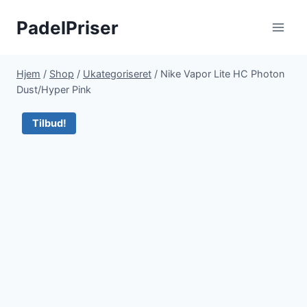
Fortsæt
PadelPriser
til
indhold
Hjem
/
Shop
/
Ukategoriseret
/
Nike Vapor Lite HC Photon
Dust/Hyper Pink
Tilbud!