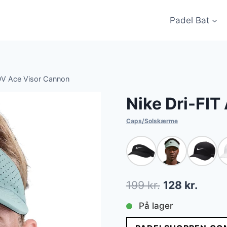
Padel Bat
DV Ace Visor Cannon
Nike Dri-FI
Caps/Solskærme
Den
Den
199
kr.
128
kr.
oprindelige
aktuel
På lager
pris
pris