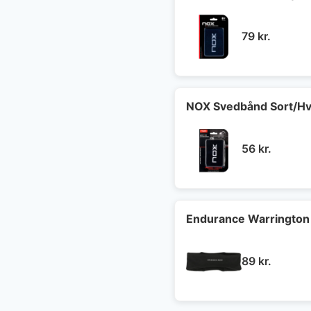
79
kr.
NOX Svedbånd Sort/Hv
56
kr.
Endurance Warrington
89
kr.