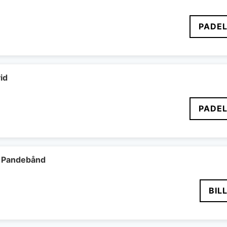
PADEL
id
PADEL
 Pandebånd
BIL