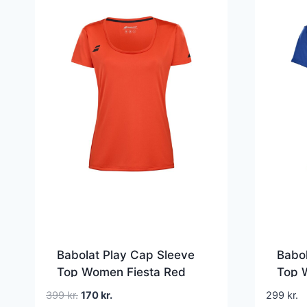
Babolat Play Cap Sleeve
Babol
Top Women Fiesta Red
Top 
Den
Den
399
kr.
170
kr.
299
kr.