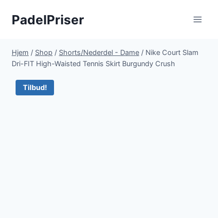
Fortsæt
PadelPriser
til
indhold
Hjem
/
Shop
/
Shorts/Nederdel - Dame
/
Nike Court Slam
Dri-FIT High-Waisted Tennis Skirt Burgundy Crush
Tilbud!