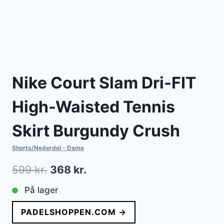
Nike Court Slam Dri-FIT
High-Waisted Tennis
Skirt Burgundy Crush
Shorts/Nederdel - Dame
Den
Den
599
kr.
368
kr.
oprindelige
aktuelle
På lager
pris
pris
PADELSHOPPEN.COM →
var:
er: