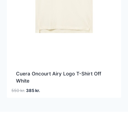
Cuera Oncourt Airy Logo T-Shirt Off
White
Den
Den
550
kr.
385
kr.
oprindelige
aktuelle
pris
pris
var:
er:
550 kr..
385 kr..