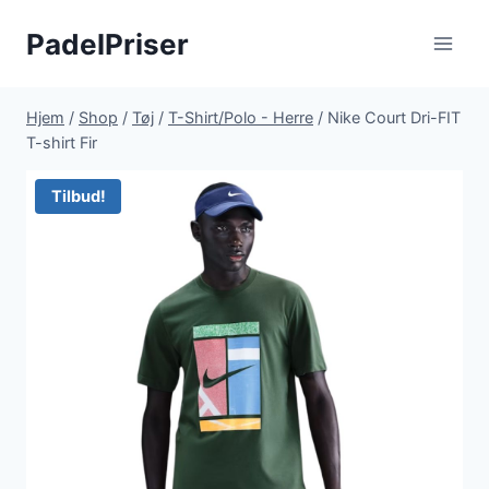
Fortsæt
PadelPriser
til
indhold
Hjem
/
Shop
/
Tøj
/
T-Shirt/Polo - Herre
/
Nike Court Dri-FIT
T-shirt Fir
Tilbud!