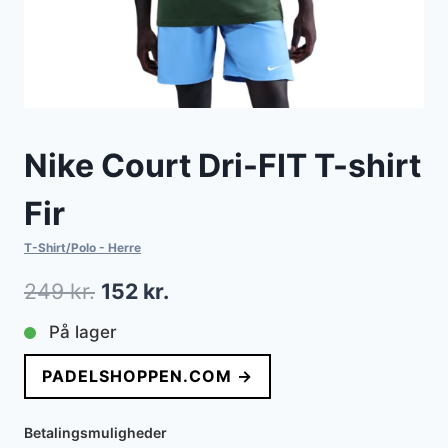
Nike Court Dri-FIT T-shirt
Fir
T-Shirt/Polo - Herre
Den
Den
249
kr.
152
kr.
oprindelige
aktuelle
På lager
pris
pris
PADELSHOPPEN.COM →
var:
er:
249 kr..
152 kr..
Betalingsmuligheder