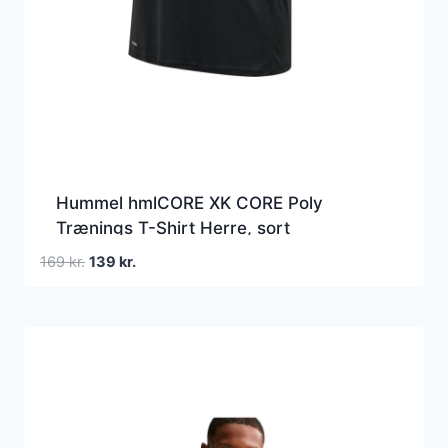
Hummel hmlCORE XK CORE Poly
Trænings T-Shirt Herre, sort
Den
Den
169
kr.
139
kr.
oprindelige
aktuelle
pris
pris
var:
er:
169 kr..
139 kr..