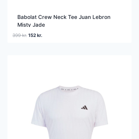
Babolat Crew Neck Tee Juan Lebron
Misty Jade
Den
Den
399
kr.
152
kr.
oprindelige
aktuelle
pris
pris
var:
er:
399 kr..
152 kr..