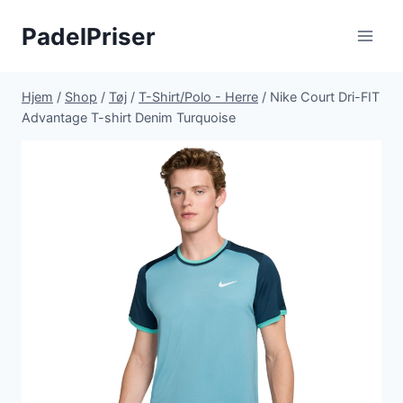
Fortsæt
PadelPriser
til
indhold
Hjem
/
Shop
/
Tøj
/
T-Shirt/Polo - Herre
/
Nike Court Dri-FIT
Advantage T-shirt Denim Turquoise