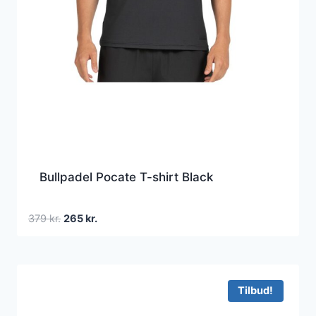
Bullpadel Pocate T-shirt Black
Den
Den
379
kr.
265
kr.
oprindelige
aktuelle
pris
pris
var:
er:
379 kr..
265 kr..
Tilbud!