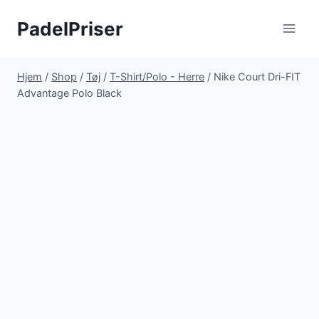
Fortsæt
PadelPriser
til
indhold
Hjem
/
Shop
/
Tøj
/
T-Shirt/Polo - Herre
/
Nike Court Dri-FIT
Advantage Polo Black