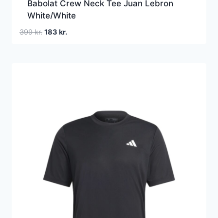
Babolat Crew Neck Tee Juan Lebron
White/White
Den
Den
399
kr.
183
kr.
oprindelige
aktuelle
pris
pris
var:
er:
399 kr..
183 kr..