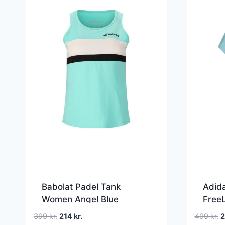
Babolat Padel Tank
Adid
Women Angel Blue
FreeL
Powd
Den
Den
D
399
kr.
214
kr.
499
kr.