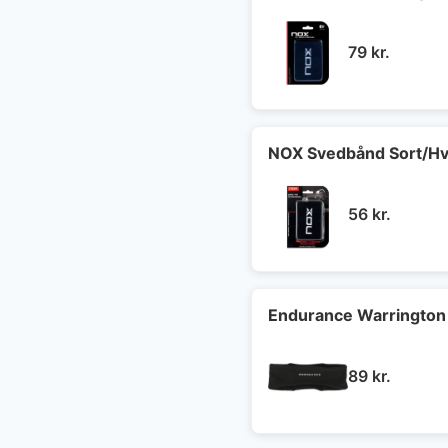
79
kr.
NOX Svedbånd Sort/Hv
56
kr.
Endurance Warrington
89
kr.