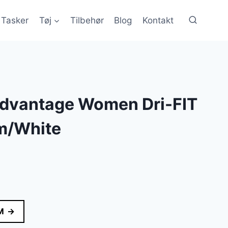
Tasker
Tøj
Tilbehør
Blog
Kontakt
Advantage Women Dri-FIT
am/White
M →