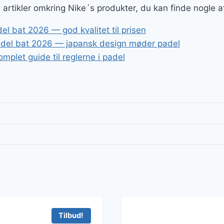
ge artikler omkring Nike´s produkter, du kan finde nogle 
l bat 2026 — god kvalitet til prisen
del bat 2026 — japansk design møder padel
mplet guide til reglerne i padel
Tilbud!