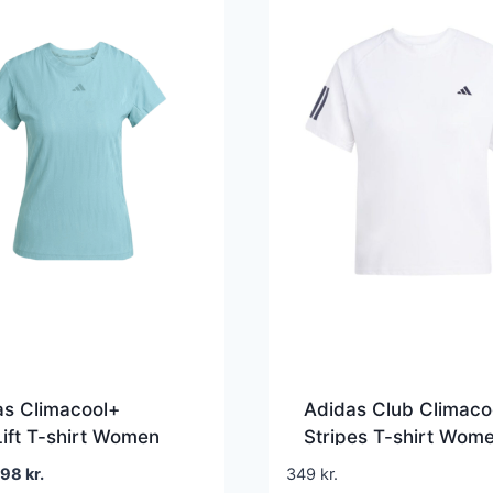
as Climacool+
Adidas Club Climaco
ift T-shirt Women
Stripes T-shirt Wom
er Teal
White
en
Den
298
kr.
349
kr.