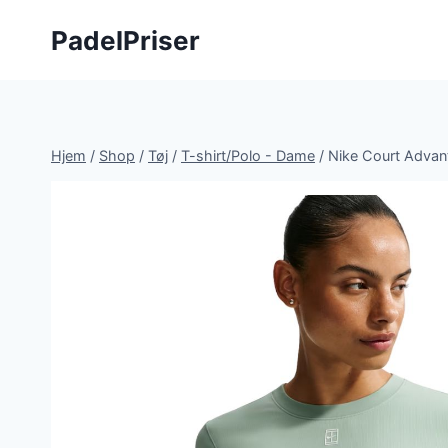
Fortsæt
PadelPriser
til
indhold
Hjem
/
Shop
/
Tøj
/
T-shirt/Polo - Dame
/
Nike Court Advan