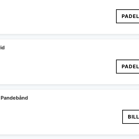
PADEL
id
PADEL
 Pandebånd
BIL