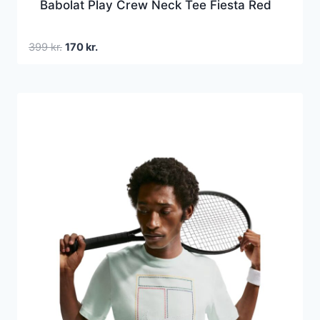
Babolat Play Crew Neck Tee Fiesta Red
Den
Den
399
kr.
170
kr.
oprindelige
aktuelle
pris
pris
var:
er:
399 kr..
170 kr..