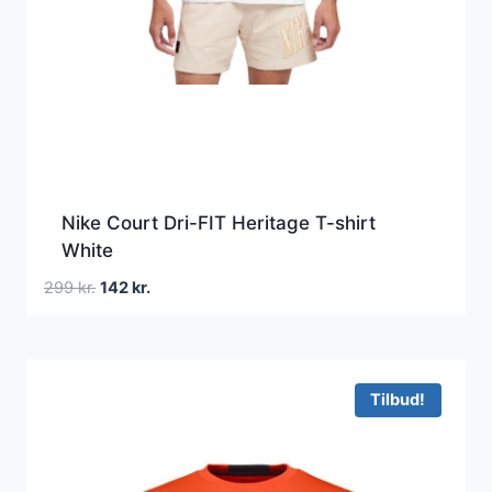
Nike Court Dri-FIT Heritage T-shirt
White
Den
Den
299
kr.
142
kr.
oprindelige
aktuelle
pris
pris
var:
er:
299 kr..
142 kr..
Tilbud!