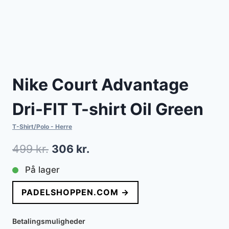
Nike Court Advantage
Dri-FIT T-shirt Oil Green
T-Shirt/Polo - Herre
Den
Den
499
kr.
306
kr.
oprindelige
aktuelle
På lager
pris
pris
PADELSHOPPEN.COM →
var:
er:
499 kr..
306 kr..
Betalingsmuligheder