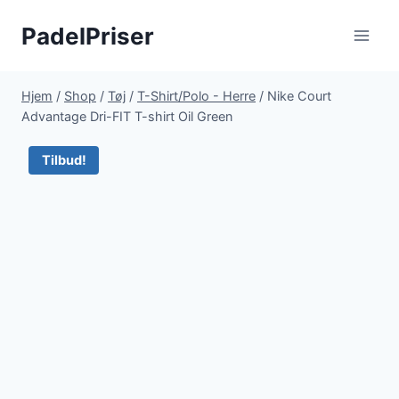
Fortsæt
PadelPriser
til
indhold
Hjem
/
Shop
/
Tøj
/
T-Shirt/Polo - Herre
/
Nike Court
Advantage Dri-FIT T-shirt Oil Green
Tilbud!