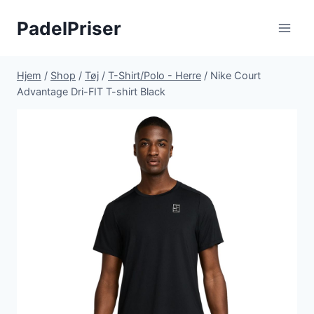
Fortsæt
PadelPriser
til
indhold
Hjem
/
Shop
/
Tøj
/
T-Shirt/Polo - Herre
/
Nike Court
Advantage Dri-FIT T-shirt Black