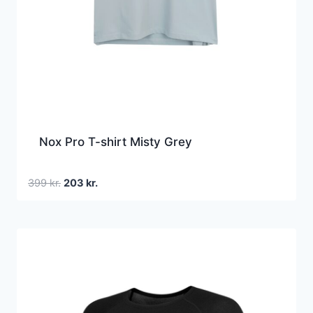
Nox Pro T-shirt Misty Grey
Den
Den
399
kr.
203
kr.
oprindelige
aktuelle
pris
pris
var:
er:
399 kr..
203 kr..