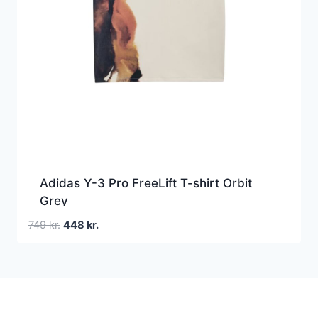
Adidas Y-3 Pro FreeLift T-shirt Orbit
Grey
Den
Den
749
kr.
448
kr.
oprindelige
aktuelle
pris
pris
var:
er:
749 kr..
448 kr..