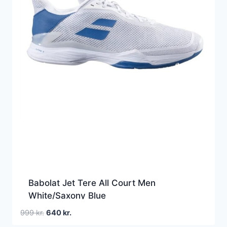
Babolat Jet Tere All Court Men
White/Saxony Blue
Den
Den
999
kr.
640
kr.
oprindelige
aktuelle