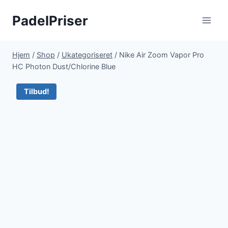
Fortsæt
PadelPriser
til
indhold
Hjem
/
Shop
/
Ukategoriseret
/
Nike Air Zoom Vapor Pro
HC Photon Dust/Chlorine Blue
Tilbud!