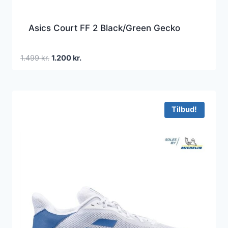
Asics Court FF 2 Black/Green Gecko
Den
Den
1.499
kr.
1.200
kr.
oprindelige
aktuelle
pris
pris
var:
er:
1.499 kr..
1.200 kr..
Tilbud!