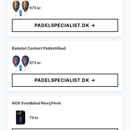
975
kr.
PADELSPECIALIST.DK →
Babolat Contact Pakketilbud
975
kr.
PADELSPECIALIST.DK →
NOX Svedbånd Navy/Hvid
79
kr.