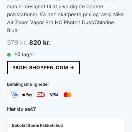
som er designet til at give dig de bedste
præstationer. Få den skarpeste pris og vælg Nike
Air Zoom Vapor Pro HC Photon Dust/Chlorine
Blue.
Den
Den
979
kr.
820
kr.
oprindelige
aktuelle
På lager
pris
pris
PADELSHOPPEN.COM →
var:
er:
979 kr..
820 kr..
Betalingsmuligheder
Har du set?
Babolat Storm Pakketilbud