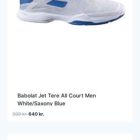
Babolat Jet Tere All Court Men
White/Saxony Blue
Den
Den
999
kr.
640
kr.
oprindelige
aktuelle
pris
pris
var:
er: