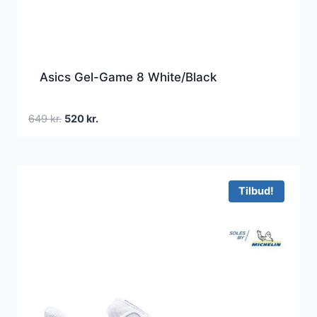
Asics Gel-Game 8 White/Black
Den
Den
649
kr.
520
kr.
oprindelige
aktuelle
pris
pris
var:
er:
649 kr..
520 kr..
Tilbud!