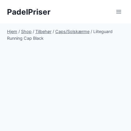
Fortsæt
PadelPriser
til
indhold
Hjem
/
Shop
/
Tilbehør
/
Caps/Solskærme
/
Liiteguard
Running Cap Black