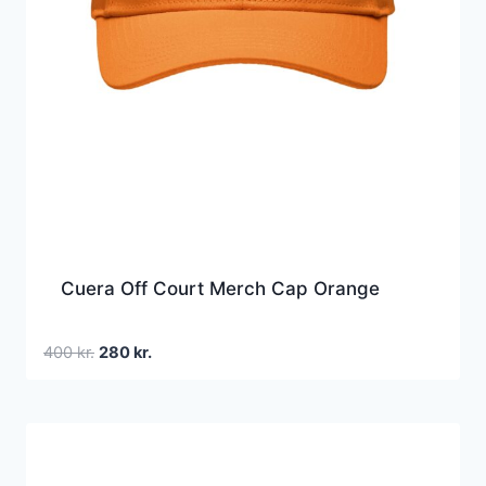
Cuera Off Court Merch Cap Orange
Den
Den
400
kr.
280
kr.
oprindelige
aktuelle
pris
pris
var:
er:
400 kr..
280 kr..