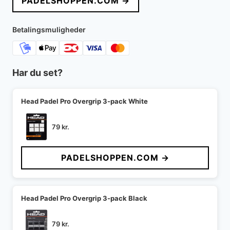
PADELSHOPPEN.COM →
var:
er:
499 kr..
298 kr..
Betalingsmuligheder
Har du set?
Head Padel Pro Overgrip 3-pack White
79
kr.
PADELSHOPPEN.COM →
Head Padel Pro Overgrip 3-pack Black
79
kr.