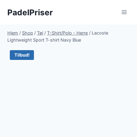
Fortsæt
PadelPriser
til
indhold
Hjem
/
Shop
/
Tøj
/
T-Shirt/Polo - Herre
/
Lacoste
Lightweight Sport T-shirt Navy Blue
Tilbud!