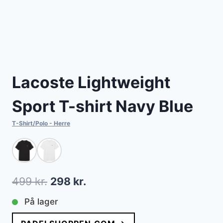
Lacoste Lightweight
Sport T-shirt Navy Blue
T-Shirt/Polo - Herre
Den
Den
499
kr.
298
kr.
oprindelige
aktuelle
På lager
pris
pris