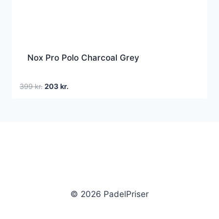
Nox Pro Polo Charcoal Grey
Den
Den
399
kr.
203
kr.
oprindelige
aktuelle
pris
pris
var:
er:
399 kr..
203 kr..
© 2026 PadelPriser