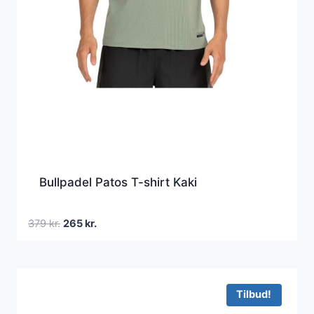
Bullpadel Patos T-shirt Kaki
Den
Den
379
kr.
265
kr.
oprindelige
aktuelle
pris
pris
var:
er:
379 kr..
265 kr..
Tilbud!