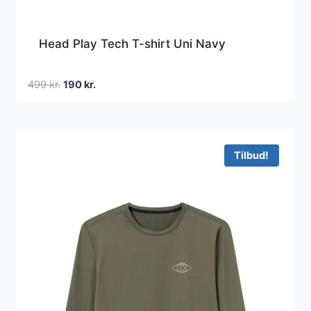
Head Play Tech T-shirt Uni Navy
Den
Den
499
kr.
190
kr.
oprindelige
aktuelle
pris
pris
var:
er:
499 kr..
190 kr..
Tilbud!