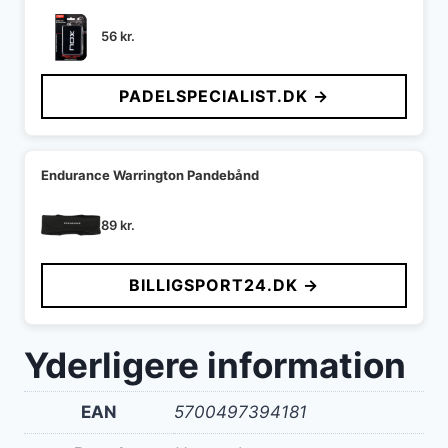
56
kr.
PADELSPECIALIST.DK →
Endurance Warrington Pandebånd
89
kr.
BILLIGSPORT24.DK →
Yderligere information
EAN
5700497394181