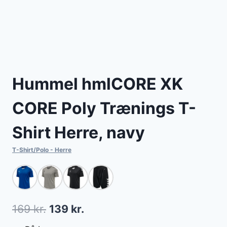
Hummel hmlCORE XK
CORE Poly Trænings T-
Shirt Herre, navy
T-Shirt/Polo - Herre
Den
Den
169
kr.
139
kr.
oprindelige
aktuelle