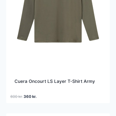
Cuera Oncourt LS Layer T-Shirt Army
Den
Den
600
kr.
360
kr.
oprindelige
aktuelle
pris
pris
var:
er: