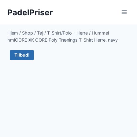
Fortsæt
PadelPriser
til
indhold
Hjem
/
Shop
/
Tøj
/
T-Shirt/Polo - Herre
/
Hummel
hmlCORE XK CORE Poly Trænings T-Shirt Herre, navy
Tilbud!