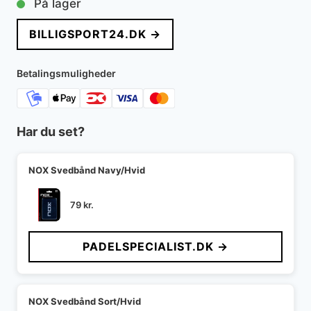
På lager
pris
pris
BILLIGSPORT24.DK →
var:
er:
169 kr..
139 kr..
Betalingsmuligheder
Har du set?
NOX Svedbånd Navy/Hvid
79
kr.
PADELSPECIALIST.DK →
NOX Svedbånd Sort/Hvid