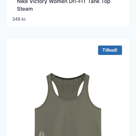
Nike Victory Women Dri-FIT Tank Top
Steam
349
kr.
Tilbud!