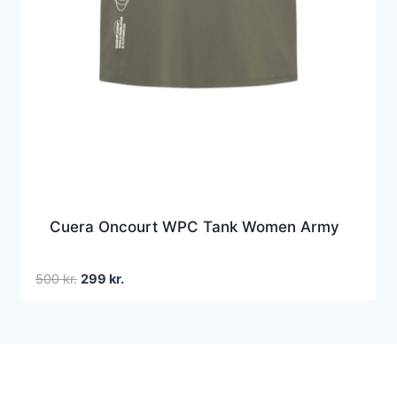
Cuera Oncourt WPC Tank Women Army
Den
Den
500
kr.
299
kr.
oprindelige
aktuelle
pris
pris
var:
er:
500 kr..
299 kr..