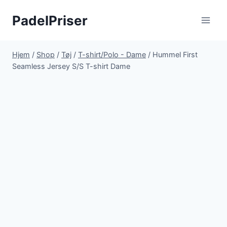
Fortsæt
PadelPriser
til
indhold
Hjem
/
Shop
/
Tøj
/
T-shirt/Polo - Dame
/
Hummel First
Seamless Jersey S/S T-shirt Dame