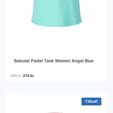
Babolat Padel Tank Women Angel Blue
Den
Den
399
kr.
214
kr.
oprindelige
aktuelle
pris
pris
var:
er:
399 kr..
214 kr..
Tilbud!