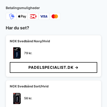
275 kr..
199 kr..
Betalingsmuligheder
Har du set?
NOX Svedbånd Navy/Hvid
79
kr.
PADELSPECIALIST.DK →
NOX Svedbånd Sort/Hvid
56
kr.