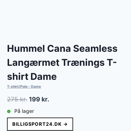
Hummel Cana Seamless
Langærmet Trænings T-
shirt Dame
T-shirt/Polo - Dame
Den
Den
275
kr.
199
kr.
oprindelige
aktuelle
På lager
pris
pris
BILLIGSPORT24.DK →
var:
er: