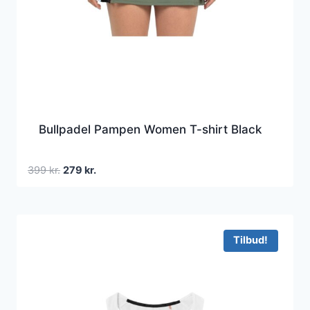
Bullpadel Pampen Women T-shirt Black
Den
Den
399
kr.
279
kr.
oprindelige
aktuelle
pris
pris
var:
er:
399 kr..
279 kr..
Tilbud!