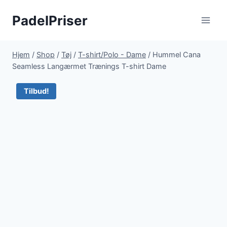
Fortsæt
PadelPriser
til
indhold
Hjem
/
Shop
/
Tøj
/
T-shirt/Polo - Dame
/
Hummel Cana
Seamless Langærmet Trænings T-shirt Dame
Tilbud!