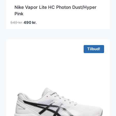
Nike Vapor Lite HC Photon Dust/Hyper
Pink
Den
Den
549
kr.
490
kr.
oprindelige
aktuelle
pris
pris
var:
er:
549 kr..
490 kr..
Tilbud!