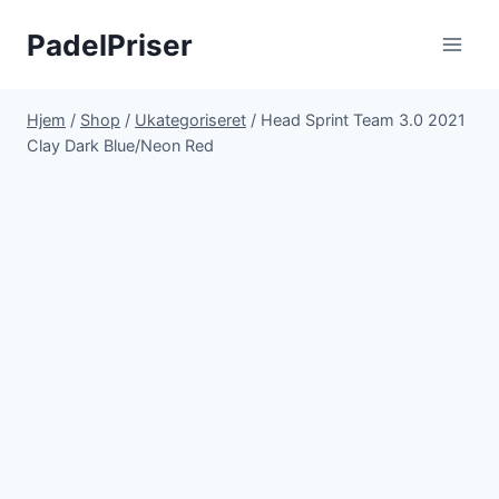
Fortsæt
PadelPriser
til
indhold
Hjem
/
Shop
/
Ukategoriseret
/
Head Sprint Team 3.0 2021
Clay Dark Blue/Neon Red