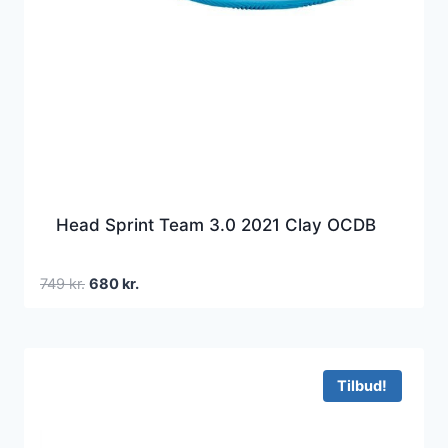
Head Sprint Team 3.0 2021 Clay OCDB
Den
Den
749
kr.
680
kr.
oprindelige
aktuelle
pris
pris
var:
er:
749 kr..
680 kr..
Tilbud!