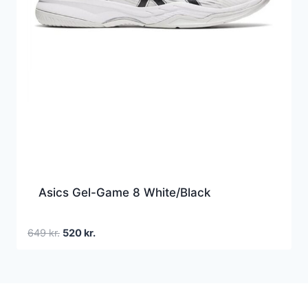
Asics Gel-Game 8 White/Black
Den
Den
649
kr.
520
kr.
oprindelige
aktuelle
pris
pris
var:
er:
649 kr..
520 kr..