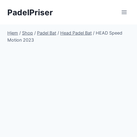
Fortsæt
PadelPriser
til
indhold
Hjem
/
Shop
/
Padel Bat
/
Head Padel Bat
/
HEAD Speed
Motion 2023