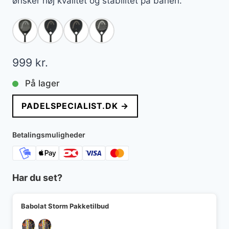
ønsker høj kvalitet og stabilitet på banen.
999
kr.
På lager
PADELSPECIALIST.DK →
Betalingsmuligheder
Har du set?
Babolat Storm Pakketilbud