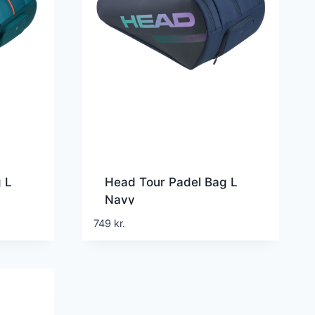
 L
Head Tour Padel Bag L
Navy
749
kr.