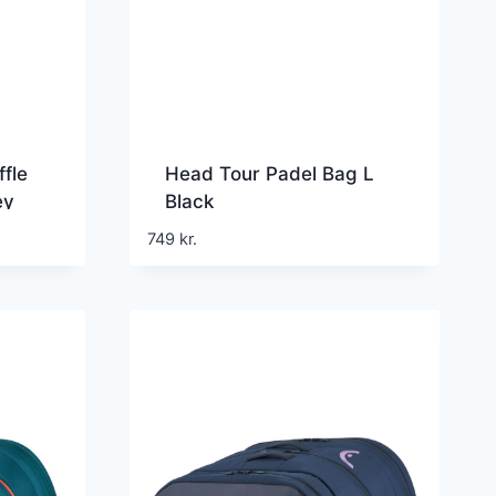
fle
Head Tour Padel Bag L
ey
Black
749
kr.