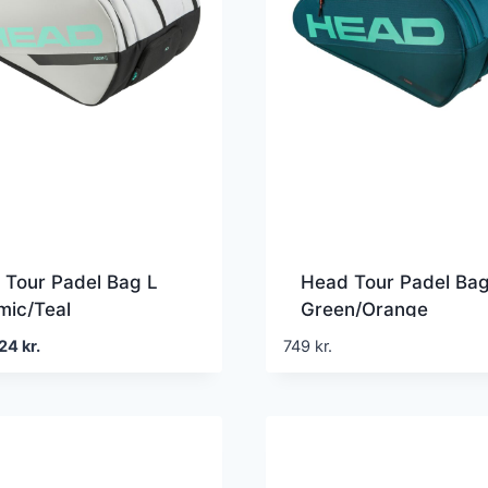
 Tour Padel Bag L
Head Tour Padel Bag
mic/Teal
Green/Orange
en
Den
24
kr.
749
kr.
prindelige
aktuelle
is
pris
r:
er:
9 kr..
524 kr..