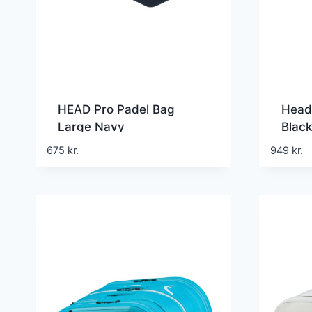
HEAD Pro Padel Bag
Head
Large Navy
Black
675
kr.
949
kr.