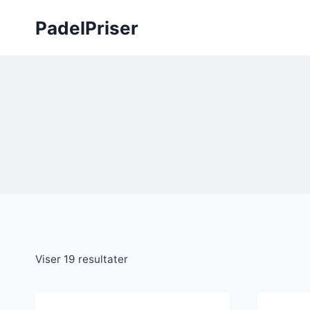
Fortsæt
PadelPriser
til
indhold
Viser 19 resultater