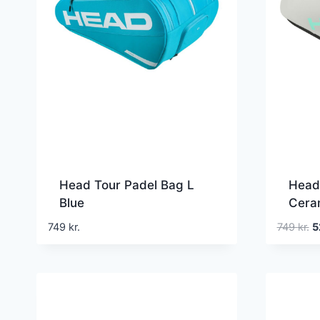
Head Tour Padel Bag L
Head
Blue
Cera
D
749
kr.
749
kr.
5
o
pr
va
74