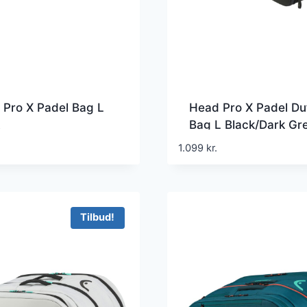
 Pro X Padel Bag L
Head Pro X Padel Duf
Bag L Black/Dark Gr
1.099
kr.
Tilbud!