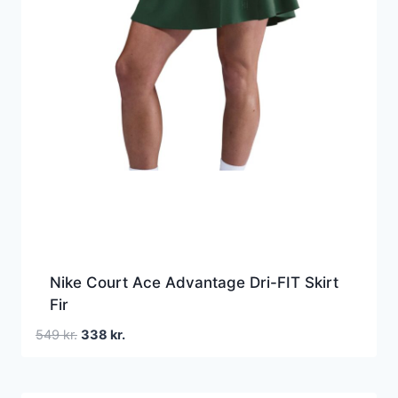
Nike Court Ace Advantage Dri-FIT Skirt
Fir
Den
Den
549
kr.
338
kr.
oprindelige
aktuelle
pris
pris
var:
er: