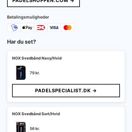
PADELSHOPPEN.COM →
Betalingsmuligheder
Har du set?
NOX Svedbånd Navy/Hvid
79
kr.
PADELSPECIALIST.DK →
NOX Svedbånd Sort/Hvid
56
kr.