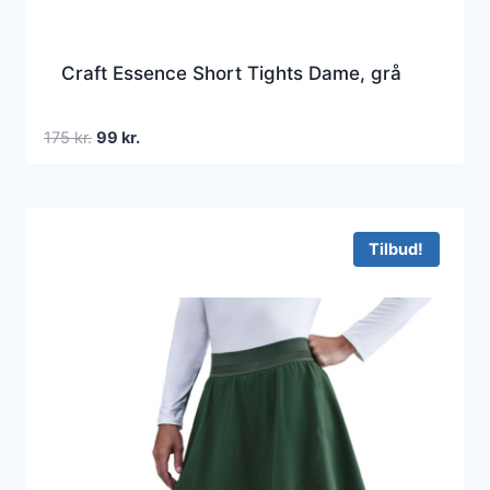
Craft Essence Short Tights Dame, grå
Den
Den
175
kr.
99
kr.
oprindelige
aktuelle
pris
pris
var:
er:
175 kr..
99 kr..
Tilbud!