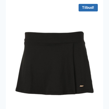
549 kr..
338 kr..
Tilbud!