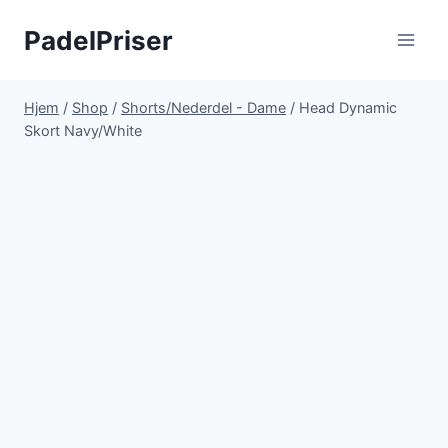
Fortsæt
PadelPriser
til
indhold
Hjem
/
Shop
/
Shorts/Nederdel - Dame
/
Head Dynamic
Skort Navy/White