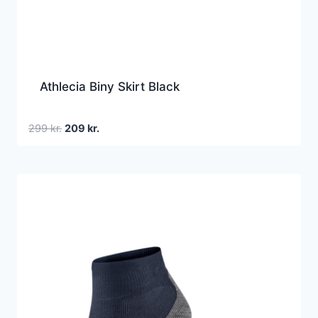
Athlecia Biny Skirt Black
Den
Den
299
kr.
209
kr.
oprindelige
aktuelle
pris
pris
var:
er:
299 kr..
209 kr..