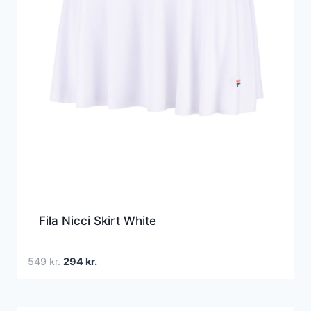
Fila Nicci Skirt White
Den
Den
549
kr.
294
kr.
oprindelige
aktuelle
pris
pris
var:
er: