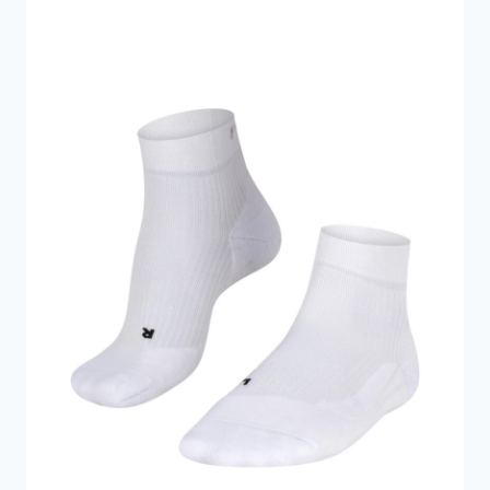
549 kr..
294 kr..