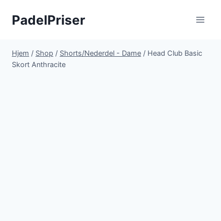
Fortsæt
PadelPriser
til
indhold
Hjem
/
Shop
/
Shorts/Nederdel - Dame
/
Head Club Basic
Skort Anthracite