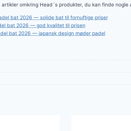
ge artikler omkring Head´s produkter, du kan finde nogle
el bat 2026 — solide bat til fornuftige priser
l bat 2026 — god kvalitet til prisen
del bat 2026 — japansk design møder padel