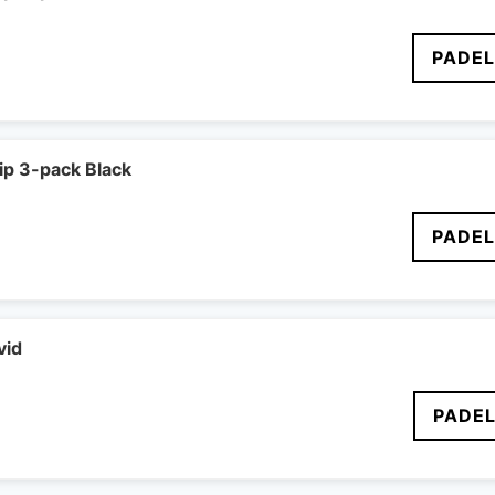
PADE
ip 3-pack Black
PADE
vid
PADEL