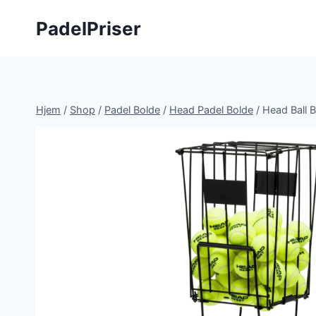
Fortsæt
PadelPriser
til
indhold
Hjem
/
Shop
/
Padel Bolde
/
Head Padel Bolde
/
Head Ball 