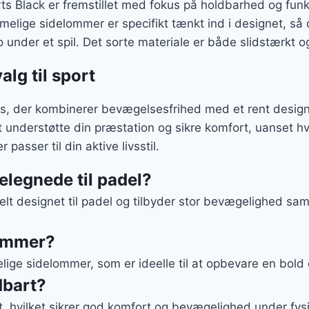
ts Black er fremstillet med fokus på holdbarhed og fun
ige sidelommer er specifikt tænkt ind i designet, så de 
 under et spil. Det sorte materiale er både slidstærkt og
lg til sport
rts, der kombinerer bevægelsesfrihed med et rent design
 at understøtte din præstation og sikre komfort, uanset
r passer til din aktive livsstil.
elegnede til padel?
ielt designet til padel og tilbyder stor bevægelighed sa
lommer?
ige sidelommer, som er ideelle til at opbevare en bold el
dbart?
t, hvilket sikrer god komfort og bevægelighed under fysis