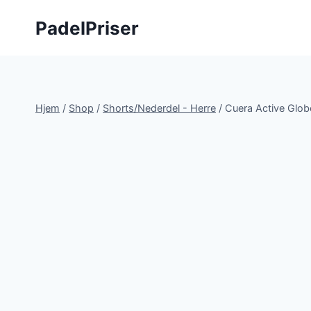
Fortsæt
PadelPriser
til
indhold
Hjem
/
Shop
/
Shorts/Nederdel - Herre
/
Cuera Active Glob