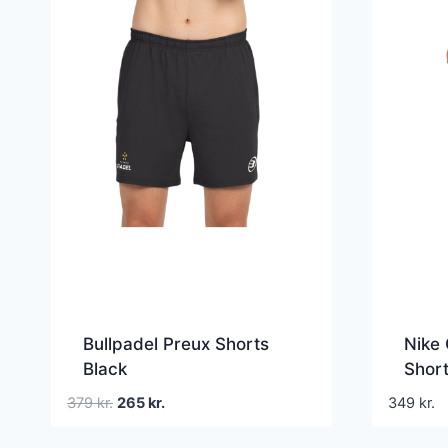
Bullpadel Preux Shorts
Nike 
Black
Short
Den
Den
379
kr.
265
kr.
349
kr.
oprindelige
aktuelle
pris
pris