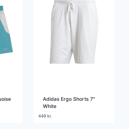
uoise
Adidas Ergo Shorts 7″
White
449
kr.