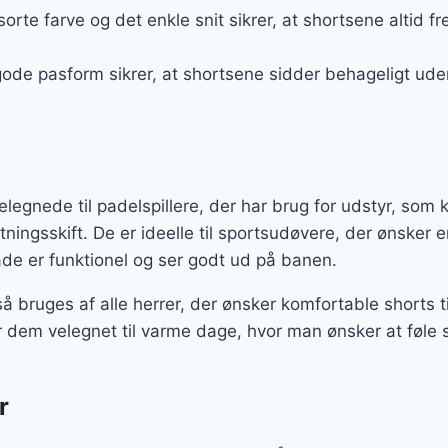
sorte farve og det enkle snit sikrer, at shortsene altid
gode pasform sikrer, at shortsene sidder behageligt ude
velegnede til padelspillere, der har brug for udstyr, som
ningsskift. De er ideelle til sportsudøvere, der ønsker e
e er funktionel og ser godt ud på banen.
bruges af alle herrer, der ønsker komfortable shorts til a
 dem velegnet til varme dage, hvor man ønsker at føle s
r