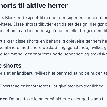
orts til aktive herrer
s Black er designet til mænd, der søger en kombination a
viteter. Disse shorts tilbyder et tidsløst design, der gø
 uanset om man befinder sig på banen eller bruger dem t
t sikrer disse shorts en behagelig oplevelse gennem he
 kombinere med andre beklædningsgenstande, hvilket gør
e for mænd, der prioriterer både udseende og praktiske
e shorts
erialet er åndbart, hvilket hjælper med at holde huden t
 Shortsene er konstrueret til at give stor bevægelighed,
mer
: De praktiske lommer på siderne giver god plads til 