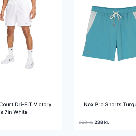
Court Dri-FIT Victory
Nox Pro Shorts Turq
s 7in White
Den
Den
399
kr.
238
kr.
oprindelige
aktuelle
pris
pris