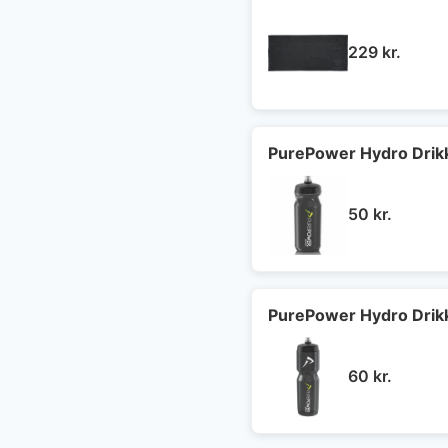
229
kr.
PurePower Hydro Drik
50
kr.
PurePower Hydro Drik
60
kr.