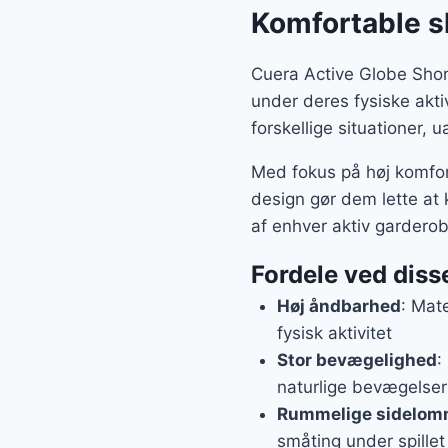
Komfortable sh
Cuera Active Globe Short
under deres fysiske akti
forskellige situationer,
Med fokus på høj komfor
design gør dem lette at
af enhver aktiv garderob
Fordele ved diss
Høj åndbarhed
: Mat
fysisk aktivitet
Stor bevægelighed
:
naturlige bevægelser
Rummelige sidelom
småting under spillet