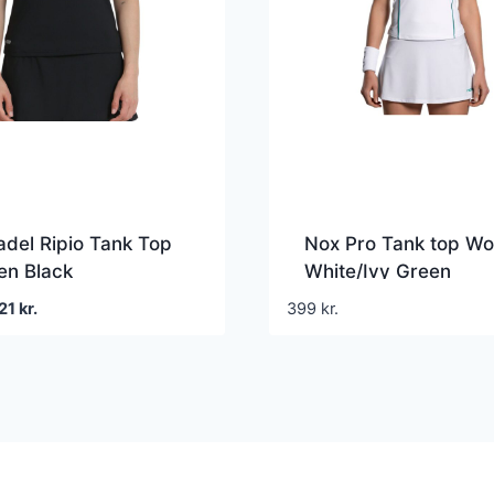
adel Ripio Tank Top
Nox Pro Tank top W
n Black
White/Ivy Green
en
Den
21
kr.
399
kr.
prindelige
aktuelle
ris
pris
ar:
er:
59 kr..
121 kr..