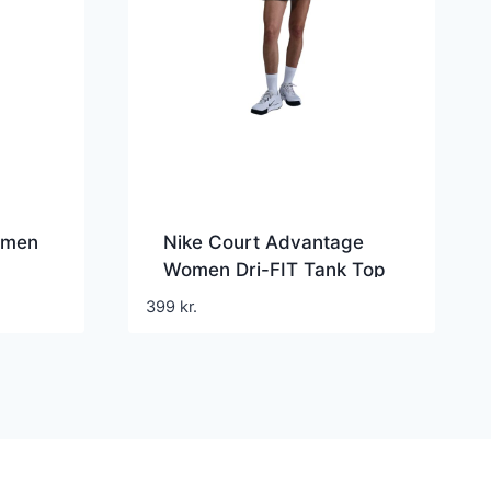
omen
Nike Court Advantage
Women Dri-FIT Tank Top
White
399
kr.