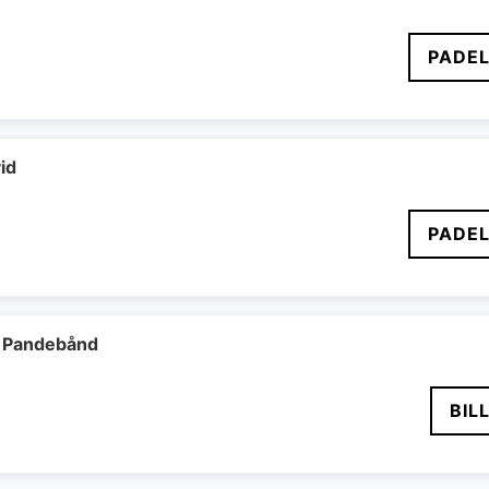
PADEL
id
PADEL
 Pandebånd
BIL