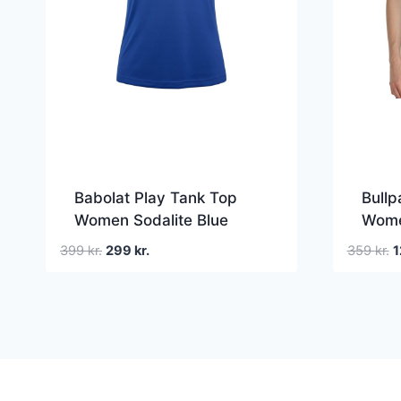
Babolat Play Tank Top
Bullp
Women Sodalite Blue
Wome
Den
Den
D
399
kr.
299
kr.
359
kr.
1
oprindelige
aktuelle
o
pris
pris
p
var:
er:
v
399 kr..
299 kr..
3