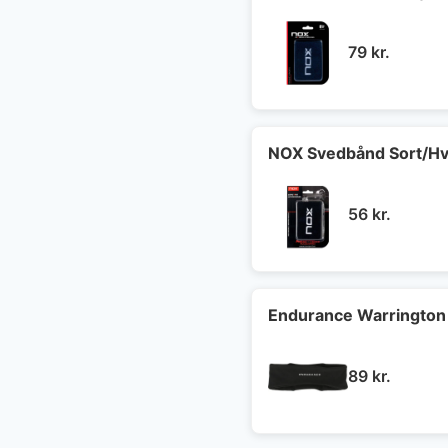
79
kr.
NOX Svedbånd Sort/Hv
56
kr.
Endurance Warrington
89
kr.