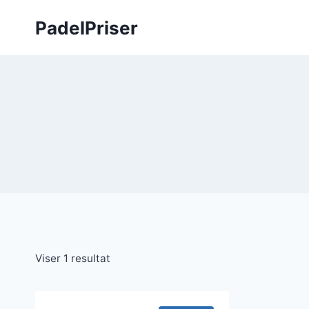
Fortsæt
PadelPriser
til
indhold
Viser 1 resultat