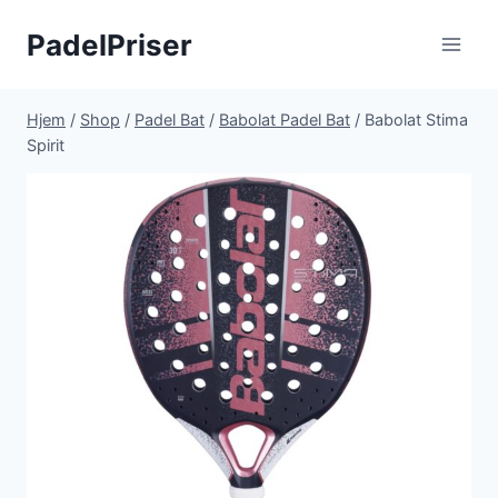
Fortsæt
PadelPriser
til
indhold
Hjem
/
Shop
/
Padel Bat
/
Babolat Padel Bat
/
Babolat Stima
Spirit