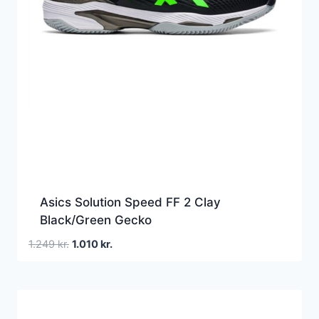
Asics Solution Speed FF 2 Clay
Black/Green Gecko
Den
Den
1.249
kr.
1.010
kr.
oprindelige
aktuelle
pris
pris
var:
er:
1.249 kr..
1.010 kr..