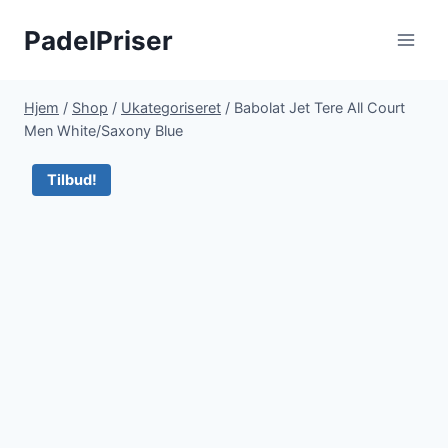
Fortsæt
PadelPriser
til
indhold
Hjem
/
Shop
/
Ukategoriseret
/
Babolat Jet Tere All Court
Men White/Saxony Blue
Tilbud!