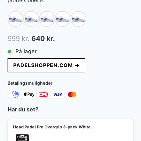
professionelle.
Den
Den
999
kr.
640
kr.
oprindelige
aktuelle
På lager
pris
pris
PADELSHOPPEN.COM →
var:
er:
999 kr..
640 kr..
Betalingsmuligheder
Har du set?
Head Padel Pro Overgrip 3-pack White