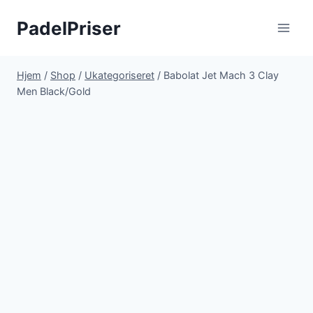
Fortsæt
PadelPriser
til
indhold
Hjem
/
Shop
/
Ukategoriseret
/
Babolat Jet Mach 3 Clay
Men Black/Gold