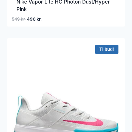
Nike Vapor Lite HC Photon Dust/Hyper
Pink
Den
Den
549
kr.
490
kr.
oprindelige
aktuelle
pris
pris
var:
er:
549 kr..
490 kr..
Tilbud!