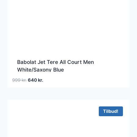
Babolat Jet Tere All Court Men
White/Saxony Blue
Den
Den
999
kr.
640
kr.
oprindelige
aktuelle
pris
pris
var:
er:
999 kr..
640 kr..
Tilbud!