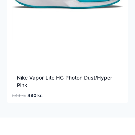
Nike Vapor Lite HC Photon Dust/Hyper
Pink
Den
Den
549
kr.
490
kr.
oprindelige
aktuelle
pris
pris
var:
er:
549 kr..
490 kr..