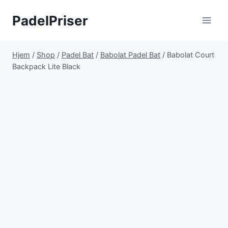
Fortsæt
PadelPriser
til
indhold
Hjem
/
Shop
/
Padel Bat
/
Babolat Padel Bat
/
Babolat Court
Backpack Lite Black