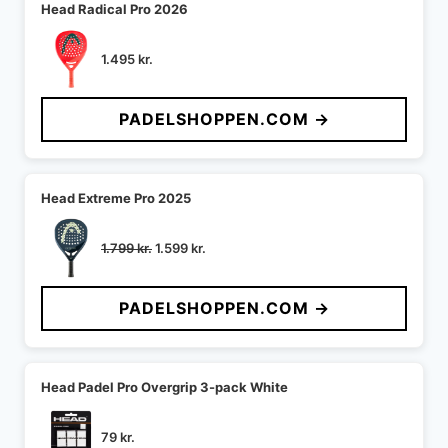
Head Radical Pro 2026
1.495
kr.
PADELSHOPPEN.COM →
Head Extreme Pro 2025
Den
Den
1.799
kr.
1.599
kr.
oprindelige
aktuelle
pris
pris
PADELSHOPPEN.COM →
var:
er:
1.799 kr..
1.599 kr..
Head Padel Pro Overgrip 3-pack White
79
kr.