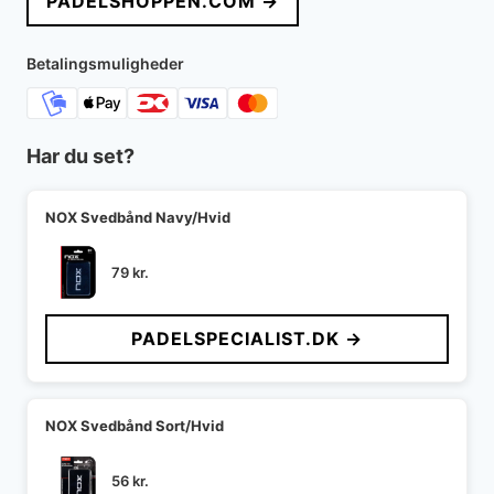
PADELSHOPPEN.COM →
var:
er:
179 kr..
125 kr..
Betalingsmuligheder
Har du set?
NOX Svedbånd Navy/Hvid
79
kr.
PADELSPECIALIST.DK →
NOX Svedbånd Sort/Hvid
56
kr.