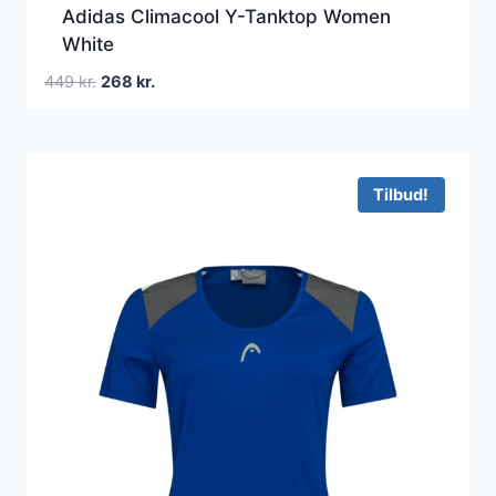
Adidas Climacool Y-Tanktop Women
White
Den
Den
449
kr.
268
kr.
oprindelige
aktuelle
pris
pris
var:
er:
449 kr..
268 kr..
Tilbud!