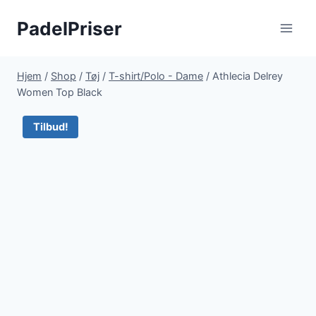
Fortsæt
PadelPriser
til
indhold
Hjem
/
Shop
/
Tøj
/
T-shirt/Polo - Dame
/
Athlecia Delrey
Women Top Black
Tilbud!