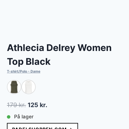
Athlecia Delrey Women
Top Black
T-shirt/Polo - Dame
Den
Den
179
kr.
125
kr.
oprindelige
aktuelle
På lager
pris
pris