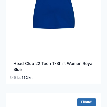
Head Club 22 Tech T-Shirt Women Royal
Blue
Den
Den
349
kr.
152
kr.
oprindelige
aktuelle
pris
pris
var:
er:
349 kr..
152 kr..
Tilbud!