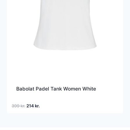
Babolat Padel Tank Women White
Den
Den
399
kr.
214
kr.
oprindelige
aktuelle
pris
pris
var:
er: