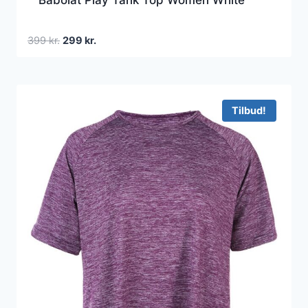
Babolat Play Tank Top Women White
Den
Den
399
kr.
299
kr.
oprindelige
aktuelle
pris
pris
var:
er:
399 kr..
299 kr..
Tilbud!