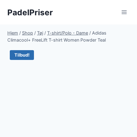
Fortsæt
PadelPriser
til
indhold
Hjem
/
Shop
/
Tøj
/
T-shirt/Polo - Dame
/
Adidas
Climacool+ FreeLift T-shirt Women Powder Teal
Tilbud!