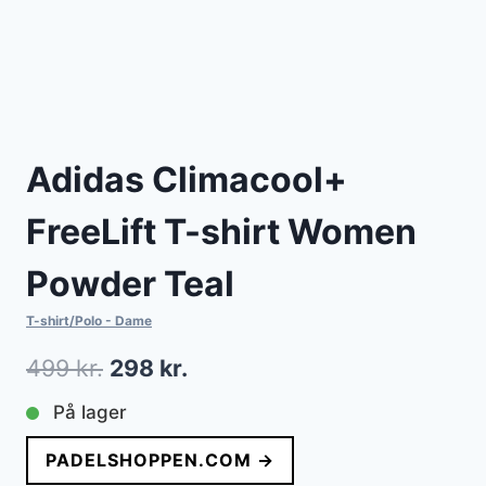
Adidas Climacool+
FreeLift T-shirt Women
Powder Teal
T-shirt/Polo - Dame
Den
Den
499
kr.
298
kr.
oprindelige
aktuelle
På lager
pris
pris
PADELSHOPPEN.COM →
var:
er: