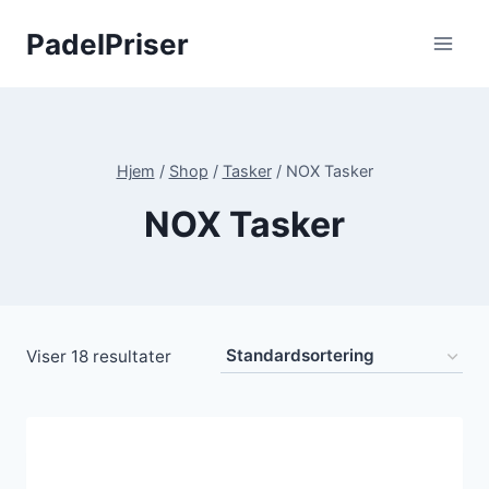
Fortsæt
PadelPriser
til
indhold
Hjem
/
Shop
/
Tasker
/
NOX Tasker
NOX Tasker
Viser 18 resultater