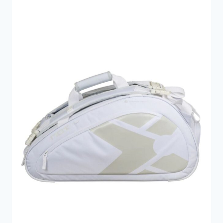
499 kr..
152 kr..