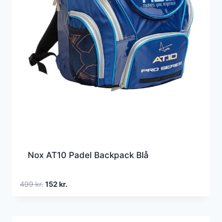
Nox AT10 Padel Backpack Blå
Den
Den
499
kr.
152
kr.
oprindelige
aktuelle
pris
pris
var:
er: