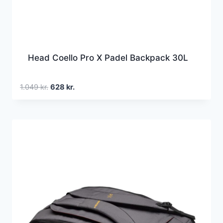
Head Coello Pro X Padel Backpack 30L
Den
Den
1.049
kr.
628
kr.
oprindelige
aktuelle
pris
pris
var:
er:
1.049 kr..
628 kr..