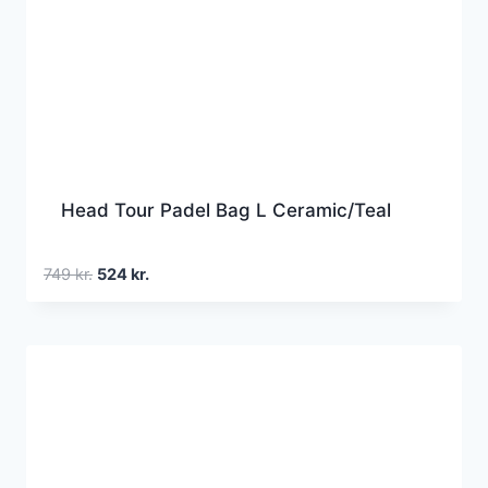
Head Tour Padel Bag L Ceramic/Teal
Den
Den
749
kr.
524
kr.
oprindelige
aktuelle
pris
pris
var:
er:
749 kr..
524 kr..