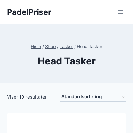
Fortsæt
PadelPriser
til
indhold
Hjem
/
Shop
/
Tasker
/
Head Tasker
Head Tasker
Viser 19 resultater